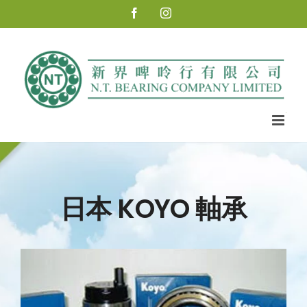
Skip
Facebook
Instagram
to
content
日本 KOYO 軸承