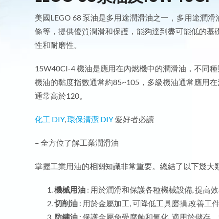
美國LEGO 68 泵油是多用途潤滑油之一，多用途
條等，提供優質潤滑和保護，能夠達到盡可能低的基
性和耐磨性。
15W40CI-4 機油是應用在內燃機中的潤滑油，不
機油的黏度指數通常約85~105，多級機油通常應用
通常高於120。
化工 DIY
,
環保清潔 DIY
愛好者必讀
– 全方位了解工業潤滑油
掌握工業用油的相關知識非常重要。總結了以下幾大類
機械用油
: 用於潤滑和保護各種機械設備, 提高
切削油
: 用於金屬加工, 可降低工具磨損,改善工
防鏽油
: 保護金屬免受腐蝕和氧化, 適用於儲