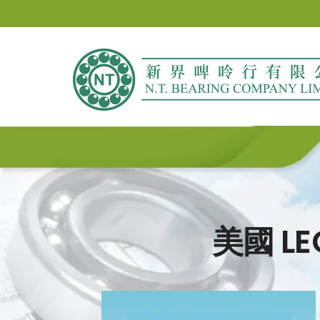
Skip
to
content
美國 LE