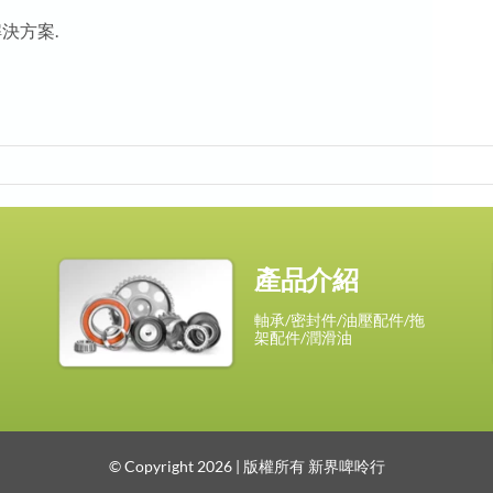
決方案.
產品介紹
軸承/密封件/油壓配件/拖
架配件/潤滑油
© Copyright 2026 | 版權所有 新界啤呤行