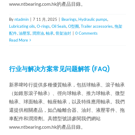
www.ntbearing.com.hk的產品目錄。
By
ntadmin
|
7 11 月, 2025
|
Bearings
,
Hydraulic pumps
,
Lubricating oils
,
O-rings
,
Oil Seals
,
O型圈
,
Trailer accessories
,
拖架
配件
,
油壓泵
,
潤滑油
,
軸承
,
骨架油封
|
0 Comments
Read More
行业与解决方案常见问题解答 (FAQ)
新界啤呤行提供多種優質軸承，包括球軸承、滾子軸承
（如錐形滾子軸承）、徑向球軸承、推力球軸承、微型
軸承、球面軸承、軸座軸承，以及特殊應用軸承。我們
還提供相關產品，如凸輪離合器、油封、液壓零件、拖
車配件和潤滑劑。具體型號請參閱我們網站
www.ntbearing.com.hk的產品目錄。