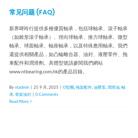
常见问题 (FAQ)
新界啤呤行提供多種優質軸承，包括球軸承、滾子軸承
（如錐形滾子軸承）、徑向球軸承、推力球軸承、微型
軸承、球面軸承、軸座軸承，以及特殊應用軸承。我們
還提供相關產品，如凸輪離合器、油封、液壓零件、拖
車配件和潤滑劑。具體型號請參閱我們網站
www.ntbearing.com.hk的產品目錄。
By
ntadmin
|
25 9 月, 2025
|
O型圈
,
拖架配件
,
油壓泵
,
潤滑油
,
軸
承
,
骨架油封
|
0 Comments
Read More