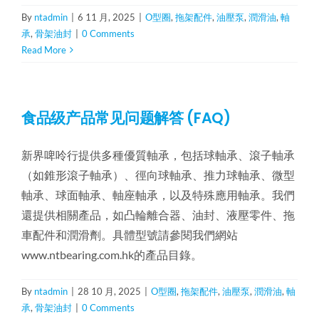
By
ntadmin
|
6 11 月, 2025
|
O型圈
,
拖架配件
,
油壓泵
,
潤滑油
,
軸
承
,
骨架油封
|
0 Comments
Read More
食品级产品常见问题解答 (FAQ)
新界啤呤行提供多種優質軸承，包括球軸承、滾子軸承
（如錐形滾子軸承）、徑向球軸承、推力球軸承、微型
軸承、球面軸承、軸座軸承，以及特殊應用軸承。我們
還提供相關產品，如凸輪離合器、油封、液壓零件、拖
車配件和潤滑劑。具體型號請參閱我們網站
www.ntbearing.com.hk的產品目錄。
By
ntadmin
|
28 10 月, 2025
|
O型圈
,
拖架配件
,
油壓泵
,
潤滑油
,
軸
承
,
骨架油封
|
0 Comments