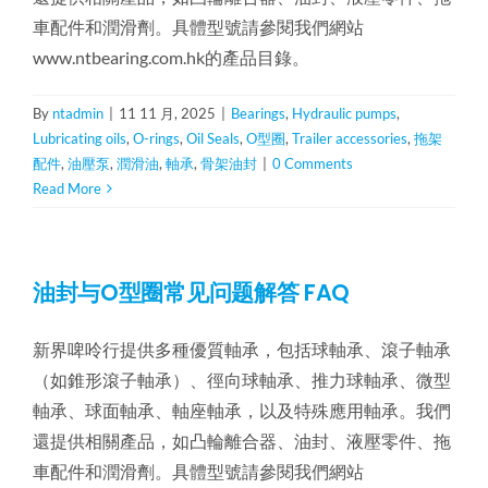
車配件和潤滑劑。具體型號請參閱我們網站
www.ntbearing.com.hk的產品目錄。
By
ntadmin
|
11 11 月, 2025
|
Bearings
,
Hydraulic pumps
,
Lubricating oils
,
O-rings
,
Oil Seals
,
O型圈
,
Trailer accessories
,
拖架
配件
,
油壓泵
,
潤滑油
,
軸承
,
骨架油封
|
0 Comments
Read More
油封与O型圈常见问题解答 FAQ
新界啤呤行提供多種優質軸承，包括球軸承、滾子軸承
（如錐形滾子軸承）、徑向球軸承、推力球軸承、微型
軸承、球面軸承、軸座軸承，以及特殊應用軸承。我們
還提供相關產品，如凸輪離合器、油封、液壓零件、拖
車配件和潤滑劑。具體型號請參閱我們網站