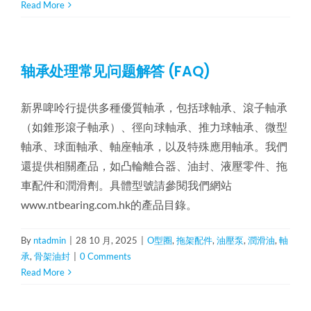
Read More
轴承处理常见问题解答 (FAQ)
新界啤呤行提供多種優質軸承，包括球軸承、滾子軸承
（如錐形滾子軸承）、徑向球軸承、推力球軸承、微型
軸承、球面軸承、軸座軸承，以及特殊應用軸承。我們
還提供相關產品，如凸輪離合器、油封、液壓零件、拖
車配件和潤滑劑。具體型號請參閱我們網站
www.ntbearing.com.hk的產品目錄。
By
ntadmin
|
28 10 月, 2025
|
O型圈
,
拖架配件
,
油壓泵
,
潤滑油
,
軸
承
,
骨架油封
|
0 Comments
Read More