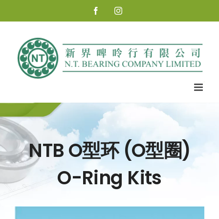
Skip
Facebook
Instagram
to
content
NTB O型环 (O型圈)
O-Ring Kits