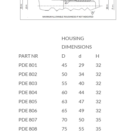
HOUSING
DIMENSIONS
PART NR
D
d
H
PDE 801
45
29
32
PDE 802
50
34
32
PDE 803
55
40
32
PDE 804
60
44
32
PDE 805
63
47
32
PDE 806
65
49
32
PDE 807
70
50
35
PDE 808
75
55
35