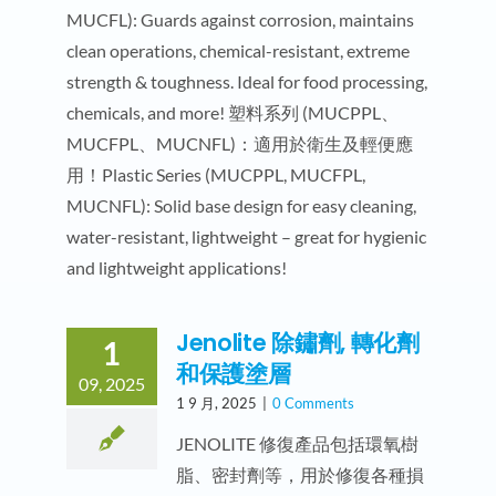
MUCFL): Guards against corrosion, maintains
clean operations, chemical-resistant, extreme
strength & toughness. Ideal for food processing,
chemicals, and more! 塑料系列 (MUCPPL、
MUCFPL、MUCNFL)：適用於衛生及輕便應
用！Plastic Series (MUCPPL, MUCFPL,
MUCNFL): Solid base design for easy cleaning,
water-resistant, lightweight – great for hygienic
and lightweight applications!
Jenolite 除鏽劑, 轉化劑
1
和保護塗層
09, 2025
1 9 月, 2025
|
0 Comments
JENOLITE 修復產品包括環氧樹
脂、密封劑等，用於修復各種損