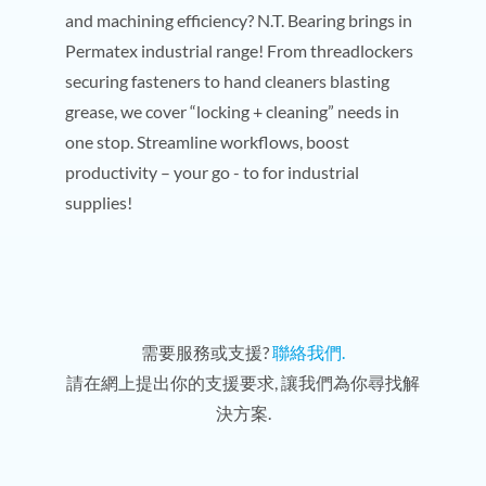
and machining efficiency? N.T. Bearing brings in
Permatex industrial range! From threadlockers
securing fasteners to hand cleaners blasting
grease, we cover “locking + cleaning” needs in
one stop. Streamline workflows, boost
productivity – your go - to for industrial
supplies!
需要服務或支援?
聯絡我們.
請在網上提出你的支援要求, 讓我們為你尋找解
決方案.