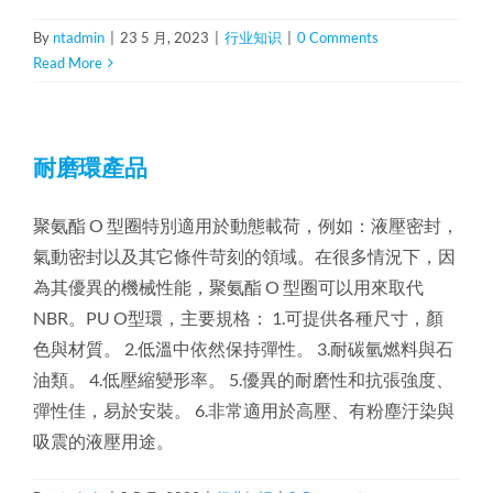
By
ntadmin
|
23 5 月, 2023
|
行业知识
|
0 Comments
Read More
耐磨環產品
聚氨酯 O 型圈特別適用於動態載荷，例如：液壓密封，
氣動密封以及其它條件苛刻的領域。在很多情況下，因
為其優異的機械性能，聚氨酯 O 型圈可以用來取代
NBR。PU O型環，主要規格： 1.可提供各種尺寸，顏
色與材質。 2.低溫中依然保持彈性。 3.耐碳氫燃料與石
油類。 4.低壓縮變形率。 5.優異的耐磨性和抗張強度、
彈性佳，易於安裝。 6.非常適用於高壓、有粉塵汙染與
吸震的液壓用途。