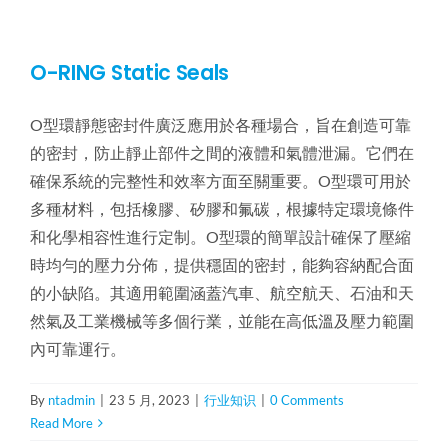
O-RING Static Seals
O型環靜態密封件廣泛應用於各種場合，旨在創造可靠
的密封，防止靜止部件之間的液體和氣體泄漏。它們在
確保系統的完整性和效率方面至關重要。O型環可用於
多種材料，包括橡膠、矽膠和氟碳，根據特定環境條件
和化學相容性進行定制。O型環的簡單設計確保了壓縮
時均勻的壓力分佈，提供穩固的密封，能夠容納配合面
的小缺陷。其適用範圍涵蓋汽車、航空航天、石油和天
然氣及工業機械等多個行業，並能在高低溫及壓力範圍
內可靠運行。
By
ntadmin
|
23 5 月, 2023
|
行业知识
|
0 Comments
Read More