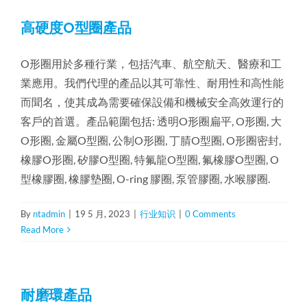
高硬度O型圈產品
O形圈用於多種行業，包括汽車、航空航天、醫療和工
業應用。我們代理的產品以其可靠性、耐用性和高性能
而聞名，使其成為需要確保設備和機械安全高效運行的
客戶的首選。產品範圍包括: 透明O形圈扁平, O形圈, 大
O形圈, 金屬O型圈, 公制O形圈, 丁腈O型圈, O形圈密封,
橡膠O形圈, 矽膠O型圈, 特氟龍O型圈, 氟橡膠O型圈, O
型橡膠圈, 橡膠墊圈, O-ring 膠圈, 泵管膠圈, 水喉膠圈.
By
ntadmin
|
19 5 月, 2023
|
行业知识
|
0 Comments
Read More
耐磨環產品