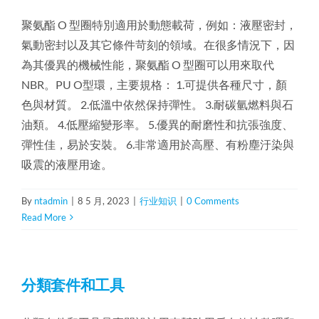
聚氨酯 O 型圈特別適用於動態載荷，例如：液壓密封，
氣動密封以及其它條件苛刻的領域。在很多情況下，因
為其優異的機械性能，聚氨酯 O 型圈可以用來取代
NBR。PU O型環，主要規格： 1.可提供各種尺寸，顏
色與材質。 2.低溫中依然保持彈性。 3.耐碳氫燃料與石
油類。 4.低壓縮變形率。 5.優異的耐磨性和抗張強度、
彈性佳，易於安裝。 6.非常適用於高壓、有粉塵汙染與
吸震的液壓用途。
By
ntadmin
|
8 5 月, 2023
|
行业知识
|
0 Comments
Read More
分類套件和工具