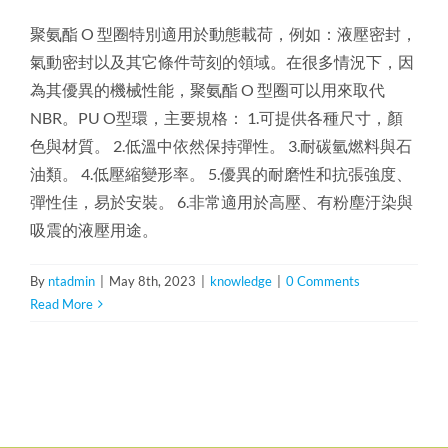
聚氨酯 O 型圈特別適用於動態載荷，例如：液壓密封，
氣動密封以及其它條件苛刻的領域。在很多情況下，因
為其優異的機械性能，聚氨酯 O 型圈可以用來取代
NBR。PU O型環，主要規格： 1.可提供各種尺寸，顏
色與材質。 2.低溫中依然保持彈性。 3.耐碳氫燃料與石
油類。 4.低壓縮變形率。 5.優異的耐磨性和抗張強度、
彈性佳，易於安裝。 6.非常適用於高壓、有粉塵汙染與
吸震的液壓用途。
By
ntadmin
|
May 8th, 2023
|
knowledge
|
0 Comments
Read More